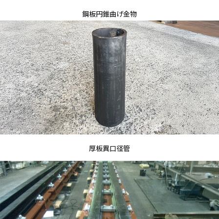
鋼板円錐曲げ金物
厚板異口径管