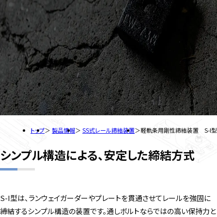
トップ
製品情報
SS式レール締結装置
軽軌条用剛性締結装置 S-I型
シンプル構造による、安定した締結方式
S-
I
型は、ランウェイガーダーやプレートを貫通させてレールを強固に
締結するシンプル構造の装置です。通しボルトならではの高い保持力と