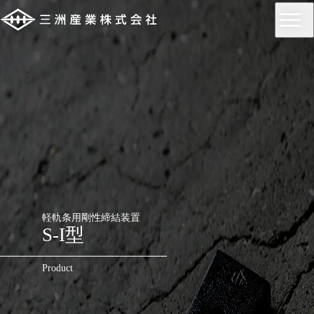
軽軌条用剛性締結装置
S-I型
Product